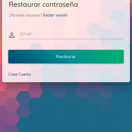
Restaurar contraseña
¿Ya eres usuario?
Iniciar sesión
Email
person_outline
Restaurar
Crear Cuenta