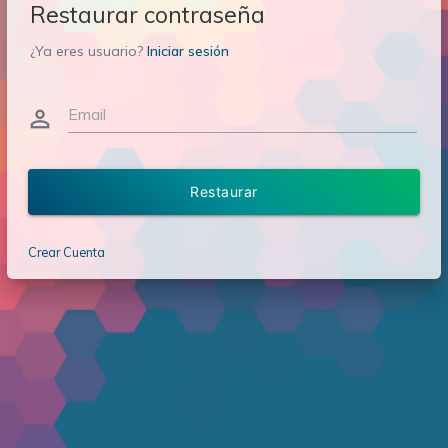
Restaurar contraseña
¿Ya eres usuario?
Iniciar sesión
Email
person_outline
Restaurar
Crear Cuenta