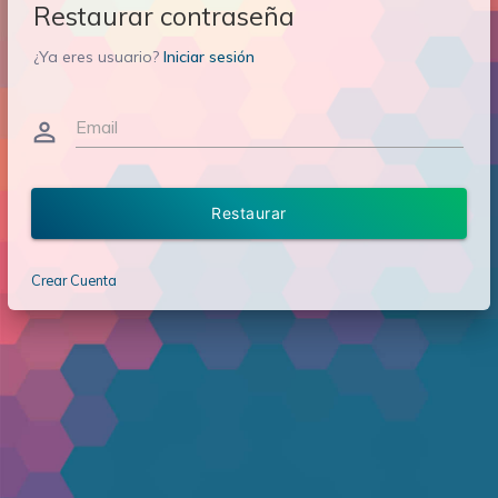
Restaurar contraseña
¿Ya eres usuario?
Iniciar sesión
Email
person_outline
Restaurar
Crear Cuenta