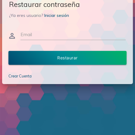
Restaurar contraseña
¿Ya eres usuario?
Iniciar sesión
Email
person_outline
Restaurar
Crear Cuenta