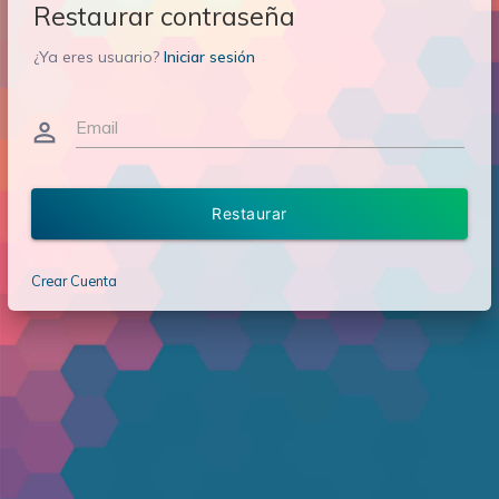
Restaurar contraseña
¿Ya eres usuario?
Iniciar sesión
Email
person_outline
Restaurar
Crear Cuenta