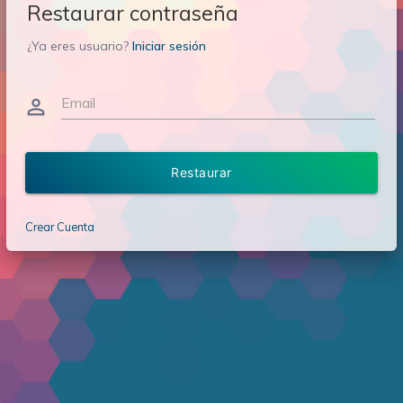
Restaurar contraseña
¿Ya eres usuario?
Iniciar sesión
Email
person_outline
Restaurar
Crear Cuenta