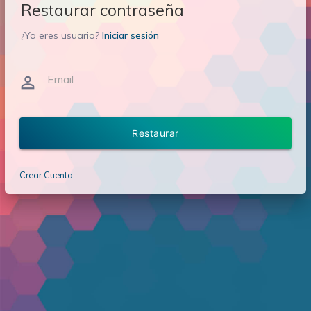
Restaurar contraseña
¿Ya eres usuario?
Iniciar sesión
Email
person_outline
Restaurar
Crear Cuenta