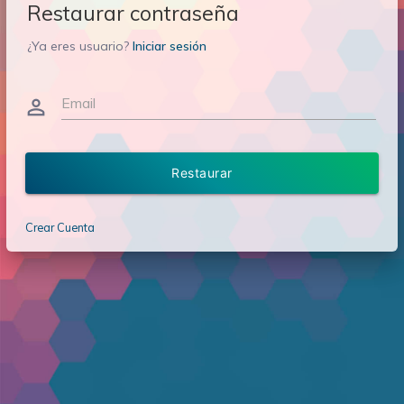
Restaurar contraseña
¿Ya eres usuario?
Iniciar sesión
Email
person_outline
Restaurar
Crear Cuenta