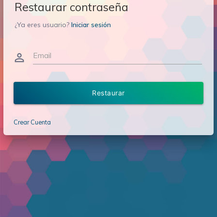
Restaurar contraseña
¿Ya eres usuario?
Iniciar sesión
Email
person_outline
Restaurar
Crear Cuenta