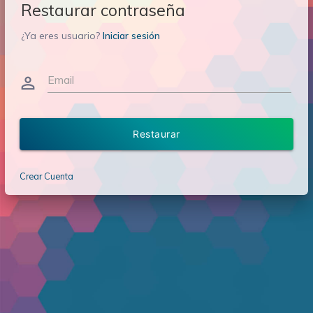
Restaurar contraseña
¿Ya eres usuario?
Iniciar sesión
Email
person_outline
Restaurar
Crear Cuenta