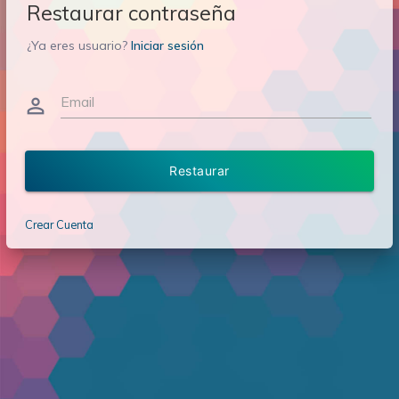
Restaurar contraseña
¿Ya eres usuario?
Iniciar sesión
Email
person_outline
Restaurar
Crear Cuenta