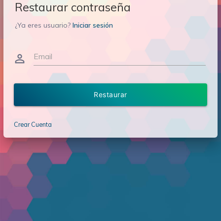
Restaurar contraseña
¿Ya eres usuario?
Iniciar sesión
Email
person_outline
Restaurar
Crear Cuenta