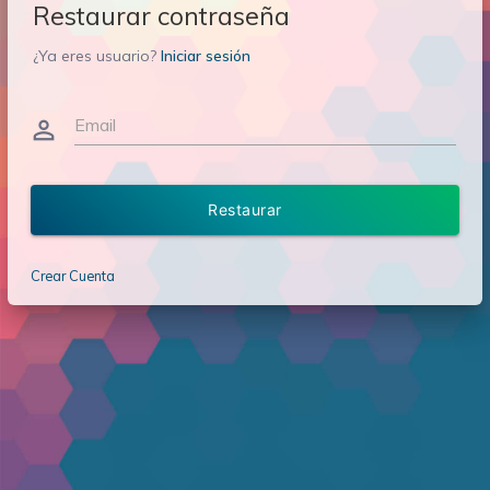
Restaurar contraseña
¿Ya eres usuario?
Iniciar sesión
Email
person_outline
Restaurar
Crear Cuenta