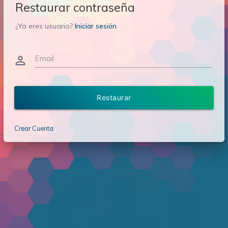
Restaurar contraseña
¿Ya eres usuario?
Iniciar sesión
Email
person_outline
Restaurar
Crear Cuenta