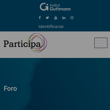
Identificarse
Naveg
de
palan
Foro