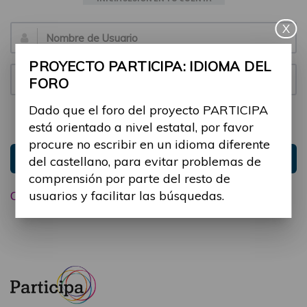
X
Email:
PROYECTO PARTICIPA: IDIOMA DEL
Contraseña:
FORO
Dado que el foro del proyecto PARTICIPA
Mantenme conectado
Ocultar sesión
está orientado a nivel estatal, por favor
procure no escribir en un idioma diferente
Entrar
del castellano, para evitar problemas de
comprensión por parte del resto de
usuarios y facilitar las búsquedas.
Olvidé mi contraseña