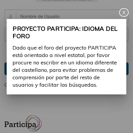
X
Email:
PROYECTO PARTICIPA: IDIOMA DEL
Contraseña:
FORO
Dado que el foro del proyecto PARTICIPA
Mantenme conectado
Ocultar sesión
está orientado a nivel estatal, por favor
procure no escribir en un idioma diferente
Entrar
del castellano, para evitar problemas de
comprensión por parte del resto de
usuarios y facilitar las búsquedas.
Olvidé mi contraseña