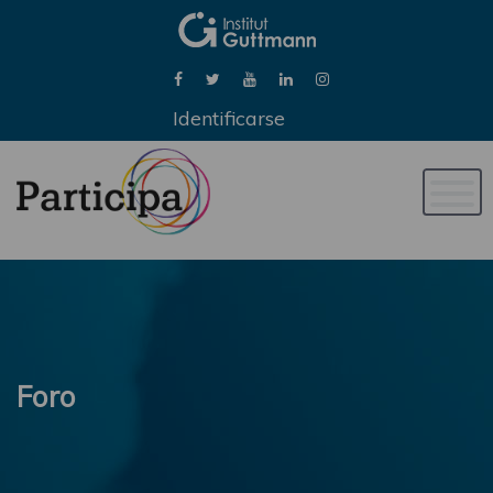
Identificarse
Naveg
de
palan
Foro