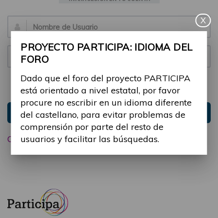
X
Email:
PROYECTO PARTICIPA: IDIOMA DEL
Contraseña:
FORO
Dado que el foro del proyecto PARTICIPA
Mantenme conectado
Ocultar sesión
está orientado a nivel estatal, por favor
procure no escribir en un idioma diferente
Entrar
del castellano, para evitar problemas de
comprensión por parte del resto de
usuarios y facilitar las búsquedas.
Olvidé mi contraseña