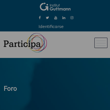
Identificarse
Naveg
de
palan
Foro