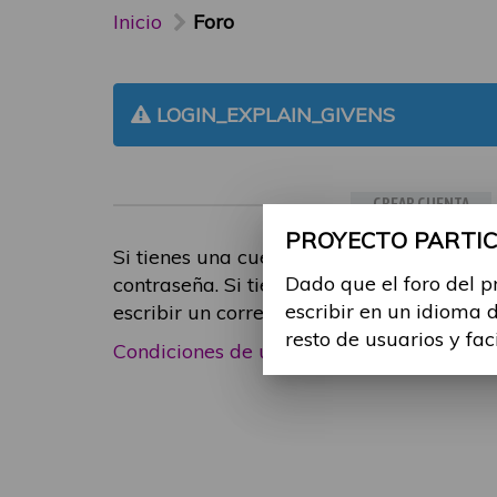
Inicio
Foro
LOGIN_EXPLAIN_GIVENS
CREAR CUENTA
PROYECTO PARTICI
Si tienes una cuenta de participante, inic
Dado que el foro del p
contraseña. Si tienes cualquier problema
escribir en un idioma 
escribir un correo electrónico a
foropart
resto de usuarios y fac
Condiciones de uso
|
Política de privacid