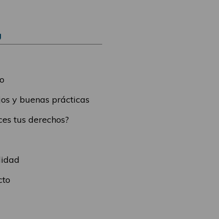
Ú
o
os y buenas prácticas
es tus derechos?
lidad
cto