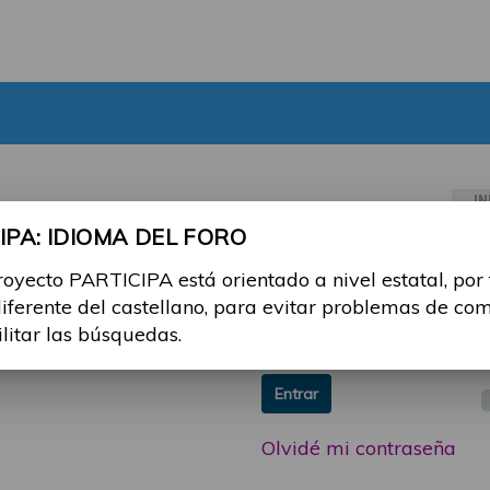
IN
PA: IDIOMA DEL FORO
ia sesión con tu email y
Email:
royecto PARTICIPA está orientado a nivel estatal, por
 o consulta, puedes
diferente del castellano, para evitar problemas de co
icipa@guttmann.com
Contraseña:
ilitar las búsquedas.
ad
Entrar
Olvidé mi contraseña