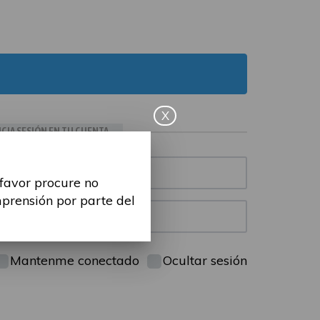
X
ICIA SESIÓN EN TU CUENTA
 favor procure no
mprensión por parte del
Mantenme conectado
Ocultar sesión