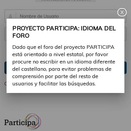
X
Email:
PROYECTO PARTICIPA: IDIOMA DEL
Contraseña:
FORO
Dado que el foro del proyecto PARTICIPA
Mantenme conectado
Ocultar sesión
está orientado a nivel estatal, por favor
procure no escribir en un idioma diferente
Entrar
del castellano, para evitar problemas de
comprensión por parte del resto de
usuarios y facilitar las búsquedas.
Olvidé mi contraseña