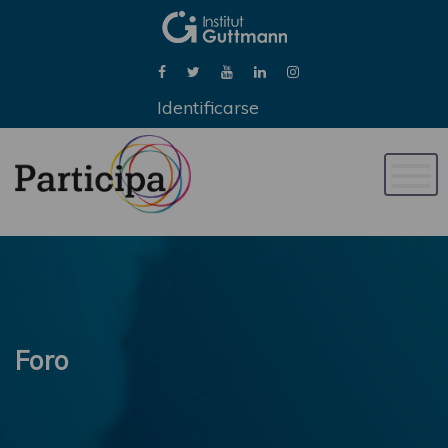
Identificarse
Naveg
de
palan
Foro