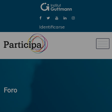
Identificarse
Naveg
de
palan
Foro