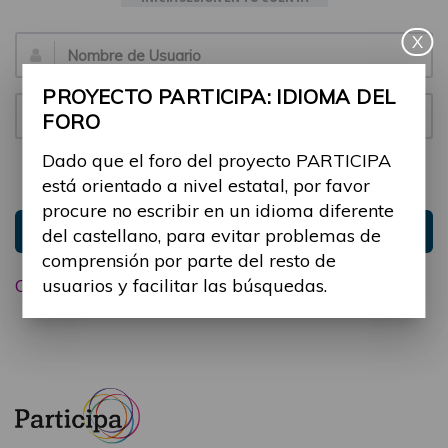
X
Email:
PROYECTO PARTICIPA: IDIOMA DEL
Contraseña:
FORO
Dado que el foro del proyecto PARTICIPA
Mantenme conectado
Ocultar sesión
está orientado a nivel estatal, por favor
procure no escribir en un idioma diferente
Entrar
del castellano, para evitar problemas de
comprensión por parte del resto de
usuarios y facilitar las búsquedas.
Olvidé mi contraseña