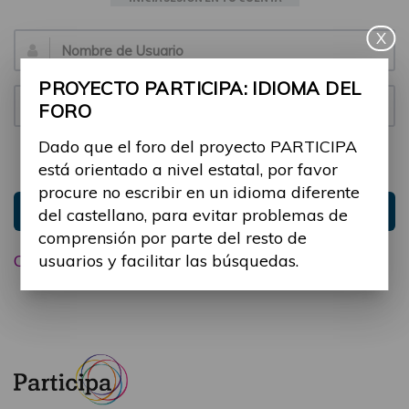
X
Email:
PROYECTO PARTICIPA: IDIOMA DEL
Contraseña:
FORO
Dado que el foro del proyecto PARTICIPA
Mantenme conectado
Ocultar sesión
está orientado a nivel estatal, por favor
procure no escribir en un idioma diferente
Entrar
del castellano, para evitar problemas de
comprensión por parte del resto de
usuarios y facilitar las búsquedas.
Olvidé mi contraseña