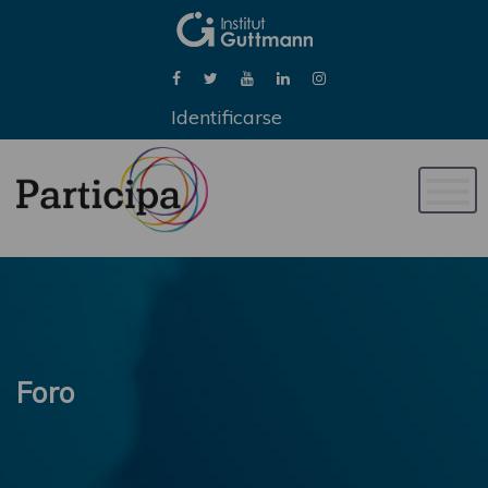
Identificarse
Naveg
de
palan
Foro