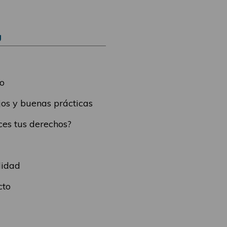
Ú
o
os y buenas prácticas
es tus derechos?
lidad
cto