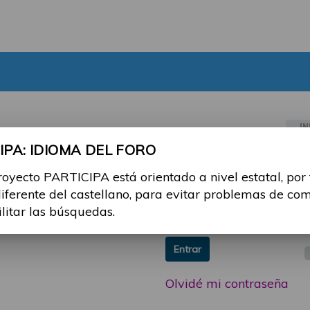
IN
PA: IDIOMA DEL FORO
ia sesión con tu email y
Email:
royecto PARTICIPA está orientado a nivel estatal, por
 o consulta, puedes
diferente del castellano, para evitar problemas de co
icipa@guttmann.com
Contraseña:
ilitar las búsquedas.
ad
Entrar
Olvidé mi contraseña