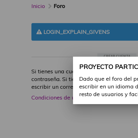
Inicio
Foro
LOGIN_EXPLAIN_GIVENS
CREAR CUENTA
PROYECTO PARTICI
Si tienes una cuenta de participante, inic
Dado que el foro del p
contraseña. Si tienes cualquier problema
escribir en un idioma 
escribir un correo electrónico a
foropart
resto de usuarios y fac
Condiciones de uso
|
Política de privacid