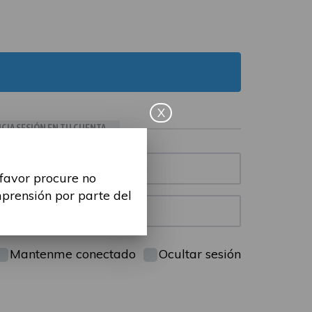
X
ICIA SESIÓN EN TU CUENTA
 favor procure no
mprensión por parte del
Mantenme conectado
Ocultar sesión