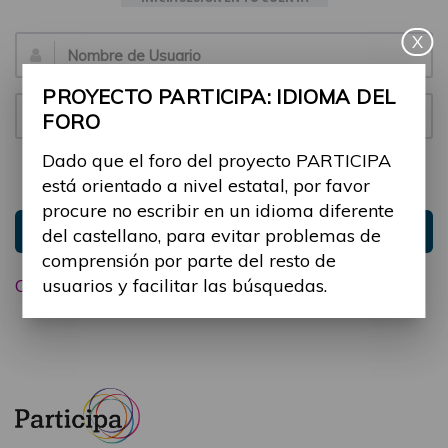
X
Email:
PROYECTO PARTICIPA: IDIOMA DEL
Contraseña:
FORO
Dado que el foro del proyecto PARTICIPA
Mantenme conectado
Ocultar sesión
está orientado a nivel estatal, por favor
procure no escribir en un idioma diferente
Entrar
del castellano, para evitar problemas de
comprensión por parte del resto de
usuarios y facilitar las búsquedas.
Olvidé mi contraseña