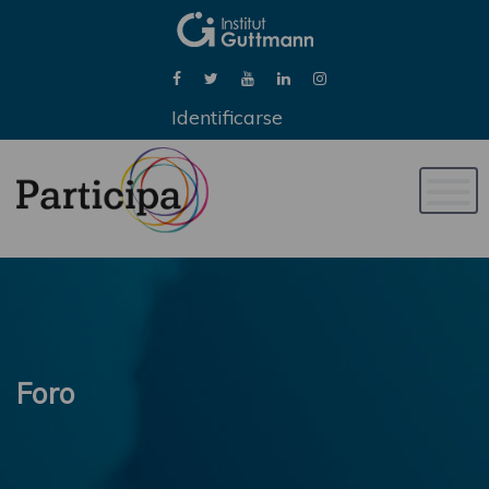
Identificarse
Naveg
de
palan
Foro