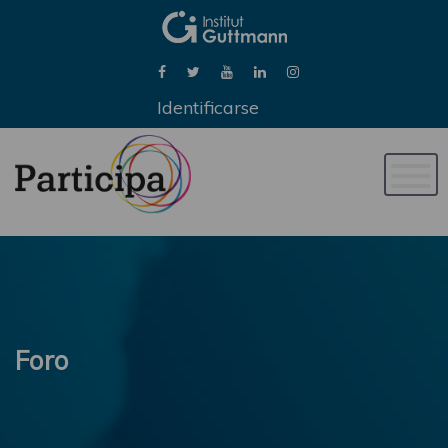
Identificarse
Naveg
de
palan
Foro