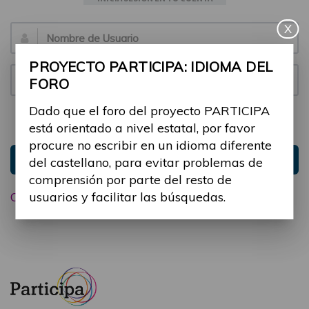
X
Email:
PROYECTO PARTICIPA: IDIOMA DEL
Contraseña:
FORO
Dado que el foro del proyecto PARTICIPA
Mantenme conectado
Ocultar sesión
está orientado a nivel estatal, por favor
procure no escribir en un idioma diferente
Entrar
del castellano, para evitar problemas de
comprensión por parte del resto de
usuarios y facilitar las búsquedas.
Olvidé mi contraseña