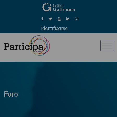
Identificarse
Naveg
de
palan
Foro