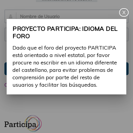
X
Email:
PROYECTO PARTICIPA: IDIOMA DEL
Contraseña:
FORO
Dado que el foro del proyecto PARTICIPA
Mantenme conectado
Ocultar sesión
está orientado a nivel estatal, por favor
procure no escribir en un idioma diferente
Entrar
del castellano, para evitar problemas de
comprensión por parte del resto de
usuarios y facilitar las búsquedas.
Olvidé mi contraseña