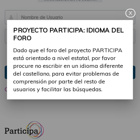
X
Email:
PROYECTO PARTICIPA: IDIOMA DEL
Contraseña:
FORO
Dado que el foro del proyecto PARTICIPA
Mantenme conectado
Ocultar sesión
está orientado a nivel estatal, por favor
procure no escribir en un idioma diferente
Entrar
del castellano, para evitar problemas de
comprensión por parte del resto de
usuarios y facilitar las búsquedas.
Olvidé mi contraseña