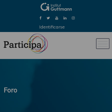
Identificarse
Naveg
de
palan
Foro