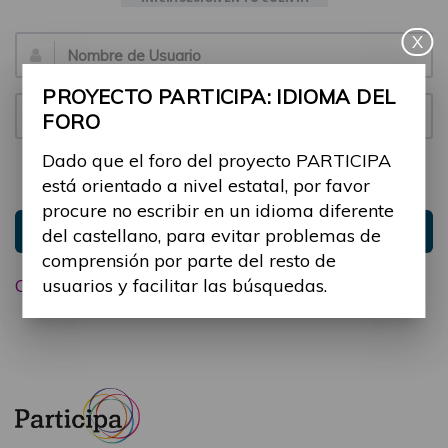
X
Email:
PROYECTO PARTICIPA: IDIOMA DEL
Contraseña:
FORO
Dado que el foro del proyecto PARTICIPA
Mantenme conectado
Ocultar sesión
está orientado a nivel estatal, por favor
procure no escribir en un idioma diferente
Entrar
del castellano, para evitar problemas de
comprensión por parte del resto de
usuarios y facilitar las búsquedas.
Olvidé mi contraseña