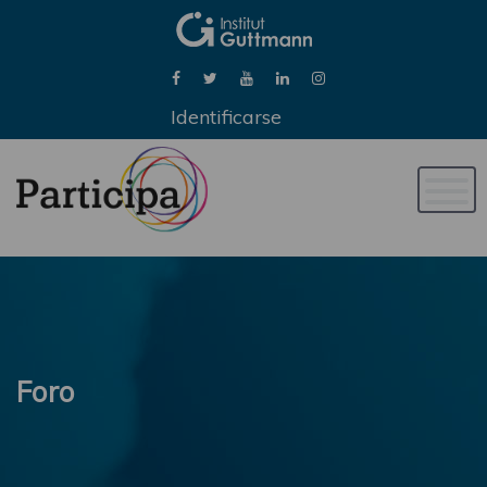
Identificarse
Naveg
de
palan
Foro