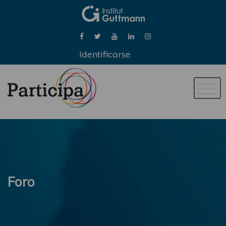
Identificarse
Naveg
de
palan
Foro