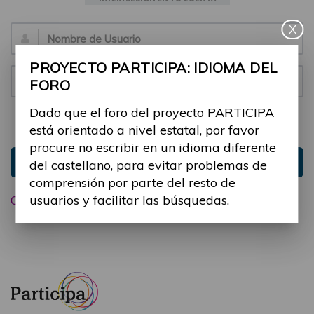
X
Email:
PROYECTO PARTICIPA: IDIOMA DEL
Contraseña:
FORO
Dado que el foro del proyecto PARTICIPA
Mantenme conectado
Ocultar sesión
está orientado a nivel estatal, por favor
procure no escribir en un idioma diferente
Entrar
del castellano, para evitar problemas de
comprensión por parte del resto de
usuarios y facilitar las búsquedas.
Olvidé mi contraseña