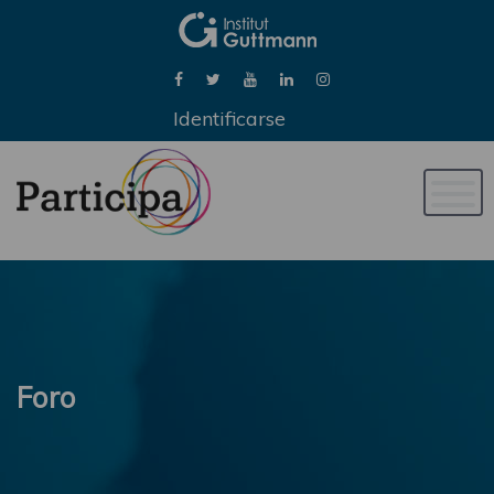
Identificarse
Naveg
de
palan
Foro