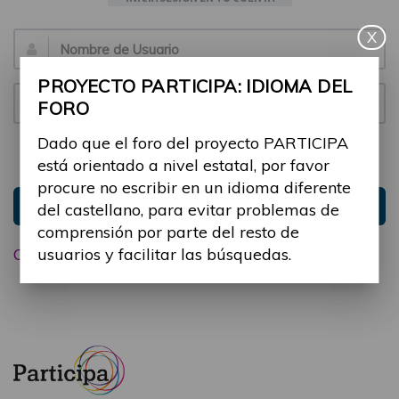
X
Email:
PROYECTO PARTICIPA: IDIOMA DEL
Contraseña:
FORO
Dado que el foro del proyecto PARTICIPA
Mantenme conectado
Ocultar sesión
está orientado a nivel estatal, por favor
procure no escribir en un idioma diferente
Entrar
del castellano, para evitar problemas de
comprensión por parte del resto de
usuarios y facilitar las búsquedas.
Olvidé mi contraseña