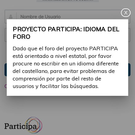
X
Email:
PROYECTO PARTICIPA: IDIOMA DEL
Contraseña:
FORO
Dado que el foro del proyecto PARTICIPA
Mantenme conectado
Ocultar sesión
está orientado a nivel estatal, por favor
procure no escribir en un idioma diferente
Entrar
del castellano, para evitar problemas de
comprensión por parte del resto de
usuarios y facilitar las búsquedas.
Olvidé mi contraseña