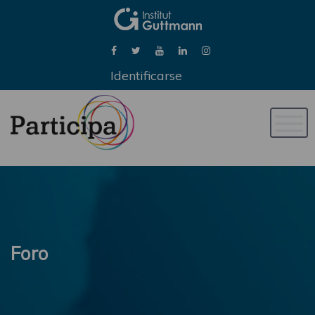
Identificarse
Naveg
de
palan
Foro