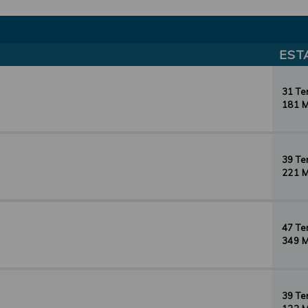
EST
31 T
181 
39 T
221 
47 T
349 
39 T