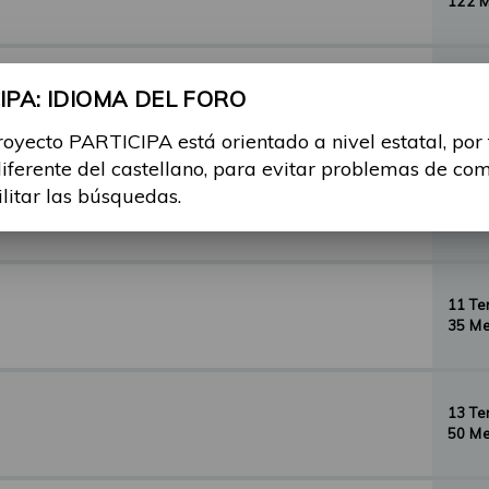
122 
29 T
PA: IDIOMA DEL FORO
156 
royecto PARTICIPA está orientado a nivel estatal, por
diferente del castellano, para evitar problemas de co
ilitar las búsquedas.
35 T
134 
11 T
35 Me
13 T
50 Me