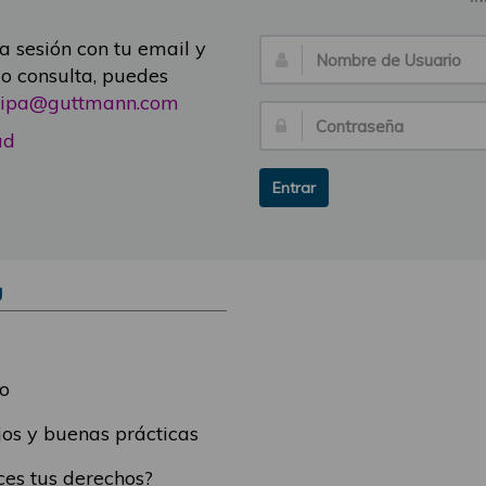
ia sesión con tu email y
Nombre
 o consulta, puedes
de
icipa@guttmann.com
Usuario:
Contraseña:
ad
Entrar
Ú
o
os y buenas prácticas
es tus derechos?