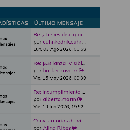
ADÍSTICAS
ÚLTIMO MENSAJE
Re: ¿Tienes discapacidad y qu…
emas
por
cuhnkedrik.cuhnkedrik
Mensajes
Lun, 03 Ago 2026, 06:58
Re: J&B lanza 'Visible Room' …
emas
por
barker.xavierr
Mensajes
Vie, 15 May 2026, 09:39
Re: Incumplimiento Ascensores…
emas
por
alberto.marin
Mensajes
Vie, 19 Jun 2026, 19:52
Convocatorias de vivienda pro…
emas
por
Alina Ribes