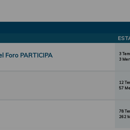
EST
el Foro PARTICIPA
3 Te
3 Men
12 T
57 Me
78 T
262 