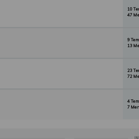
10 T
47 Me
9 Te
13 Me
23 T
72 Me
4 Te
7 Men
IN