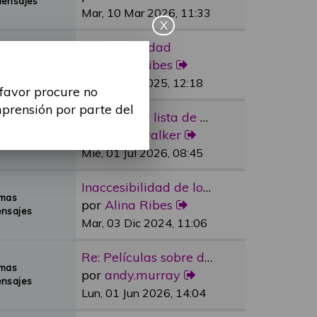
Mensajes
Mar, 10 Mar 2026, 11:33
X
Re: Sexualidad
emas
por
Alina Ribes
Mensajes
Mié, 09 Jul 2025, 12:18
 favor procure no
mprensión por parte del
Re: Reducir lista de espera e…
emas
por
dylan.walker
Mensajes
Mié, 01 Jul 2026, 08:45
Inaccesibilidad de los medios…
emas
por
Alina Ribes
nsajes
Mar, 03 Dic 2024, 11:06
Re: Películas sobre discapaci…
emas
por
andy.murray
nsajes
Lun, 01 Jun 2026, 14:04