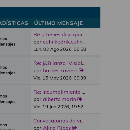
ADÍSTICAS
ÚLTIMO MENSAJE
Re: ¿Tienes discapacidad y qu…
emas
por
cuhnkedrik.cuhnkedrik
Mensajes
Lun, 03 Ago 2026, 06:58
Re: J&B lanza 'Visible Room' …
emas
por
barker.xavierr
Mensajes
Vie, 15 May 2026, 09:39
Re: Incumplimiento Ascensores…
emas
por
alberto.marin
Mensajes
Vie, 19 Jun 2026, 19:52
Convocatorias de vivienda pro…
emas
por
Alina Ribes