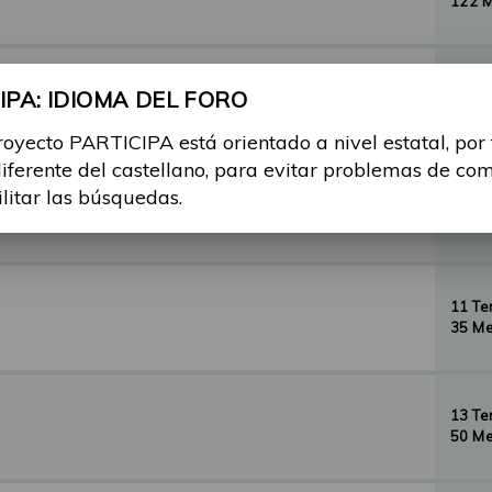
122 
29 T
PA: IDIOMA DEL FORO
156 
royecto PARTICIPA está orientado a nivel estatal, por
diferente del castellano, para evitar problemas de co
ilitar las búsquedas.
35 T
134 
11 T
35 Me
13 T
50 Me