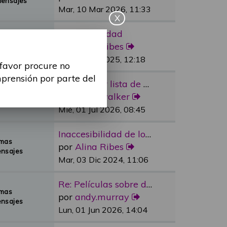
Mensajes
Mar, 10 Mar 2026, 11:33
X
Re: Sexualidad
emas
por
Alina Ribes
Mensajes
Mié, 09 Jul 2025, 12:18
 favor procure no
mprensión por parte del
Re: Reducir lista de espera e…
emas
por
dylan.walker
Mensajes
Mié, 01 Jul 2026, 08:45
Inaccesibilidad de los medios…
emas
por
Alina Ribes
nsajes
Mar, 03 Dic 2024, 11:06
Re: Películas sobre discapaci…
emas
por
andy.murray
nsajes
Lun, 01 Jun 2026, 14:04