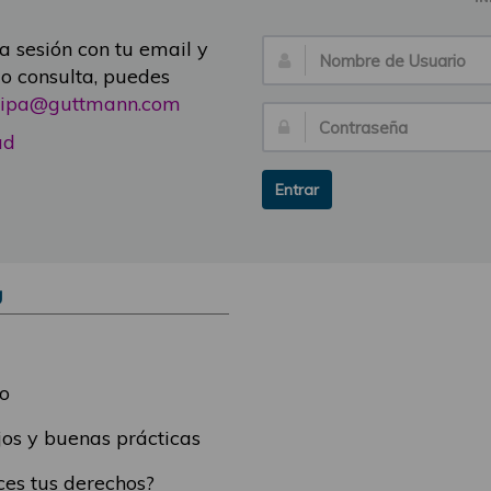
ia sesión con tu email y
Nombre
 o consulta, puedes
de
icipa@guttmann.com
Usuario:
Contraseña:
ad
Entrar
Ú
o
os y buenas prácticas
es tus derechos?