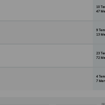
10 T
47 Me
9 Te
13 Me
23 T
72 Me
4 Te
7 Men
IN