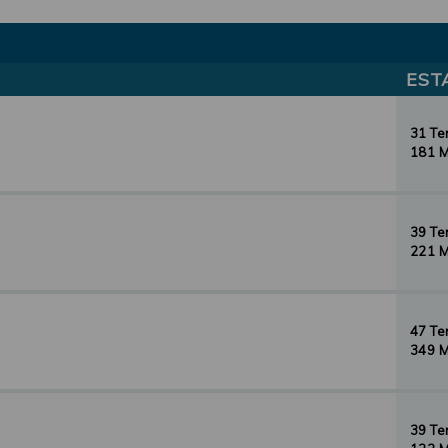
EST
31 T
181 
39 T
221 
47 T
349 
39 T