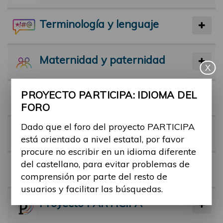
Terminología y lenguaje
Maternidad y paternidad
X
PROYECTO PARTICIPA: IDIOMA DEL
Actividad física y deporte
FORO
Dado que el foro del proyecto PARTICIPA
Facilitadores
está orientado a nivel estatal, por favor
procure no escribir en un idioma diferente
del castellano, para evitar problemas de
Barreras
comprensión por parte del resto de
usuarios y facilitar las búsquedas.
Proyecto PARTICIPA