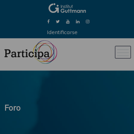
Identificarse
Naveg
de
palan
Foro