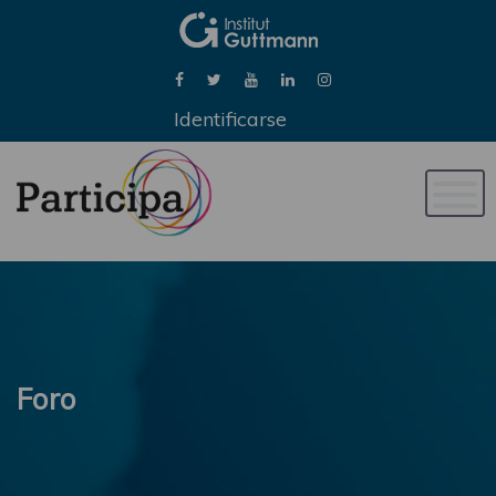
Identificarse
Naveg
de
palan
Foro