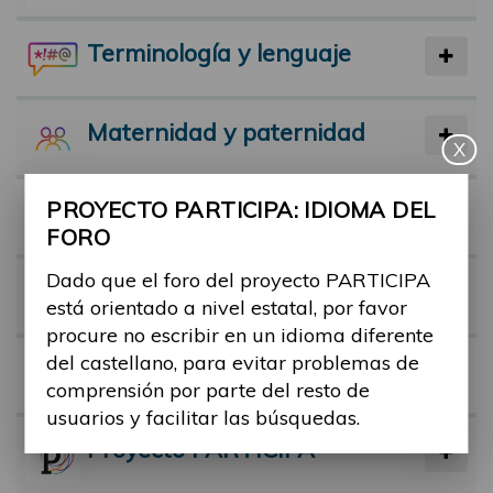
Terminología y lenguaje
Maternidad y paternidad
X
PROYECTO PARTICIPA: IDIOMA DEL
Actividad física y deporte
FORO
Dado que el foro del proyecto PARTICIPA
Facilitadores
está orientado a nivel estatal, por favor
procure no escribir en un idioma diferente
del castellano, para evitar problemas de
Barreras
comprensión por parte del resto de
usuarios y facilitar las búsquedas.
Proyecto PARTICIPA