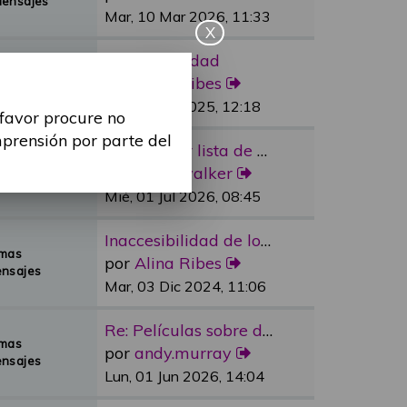
Mensajes
Mar, 10 Mar 2026, 11:33
X
Re: Sexualidad
emas
por
Alina Ribes
Mensajes
Mié, 09 Jul 2025, 12:18
 favor procure no
mprensión por parte del
Re: Reducir lista de espera e…
emas
por
dylan.walker
Mensajes
Mié, 01 Jul 2026, 08:45
Inaccesibilidad de los medios…
emas
por
Alina Ribes
nsajes
Mar, 03 Dic 2024, 11:06
Re: Películas sobre discapaci…
emas
por
andy.murray
nsajes
Lun, 01 Jun 2026, 14:04