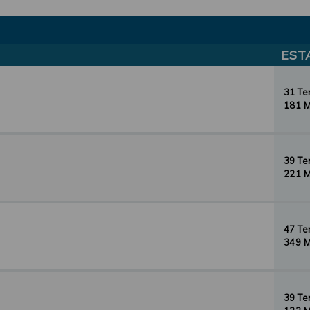
EST
31 T
181 
39 T
221 
47 T
349 
39 T