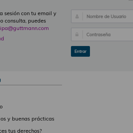
ia sesión con tu email y
Nombre
 o consulta, puedes
de
icipa@guttmann.com
Usuario:
Contraseña:
ad
Entrar
Ú
o
os y buenas prácticas
es tus derechos?