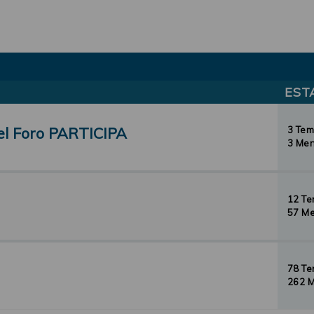
EST
el Foro PARTICIPA
3 Te
3 Men
12 T
57 Me
78 T
262 