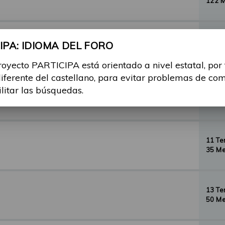
122 
29 T
PA: IDIOMA DEL FORO
156 
royecto PARTICIPA está orientado a nivel estatal, por
diferente del castellano, para evitar problemas de co
ilitar las búsquedas.
35 T
134 
11 T
35 Me
13 T
50 Me