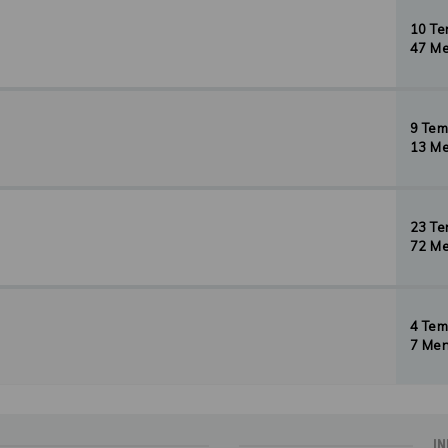
10 T
47 Me
9 Te
13 Me
23 T
72 Me
4 Te
7 Men
IN