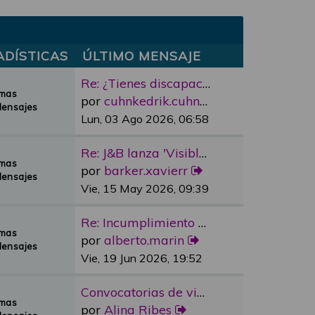
ADÍSTICAS
ÚLTIMO MENSAJE
Re: ¿Tienes discapacidad y qu…
emas
por
cuhnkedrik.cuhnkedrik
Mensajes
Lun, 03 Ago 2026, 06:58
Re: J&B lanza 'Visible Room' …
emas
por
barker.xavierr
Mensajes
Vie, 15 May 2026, 09:39
Re: Incumplimiento Ascensores…
emas
por
alberto.marin
Mensajes
Vie, 19 Jun 2026, 19:52
Convocatorias de vivienda pro…
emas
por
Alina Ribes