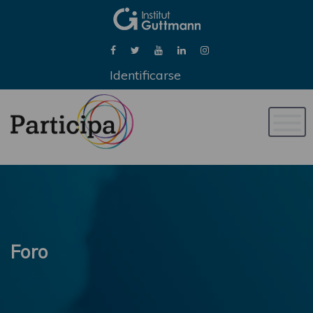
Identificarse
Naveg
de
palan
Foro