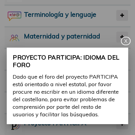
Terminología y lenguaje
Maternidad y paternidad
X
PROYECTO PARTICIPA: IDIOMA DEL
Actividad física y deporte
FORO
Dado que el foro del proyecto PARTICIPA
Facilitadores
está orientado a nivel estatal, por favor
procure no escribir en un idioma diferente
del castellano, para evitar problemas de
Barreras
comprensión por parte del resto de
usuarios y facilitar las búsquedas.
Proyecto PARTICIPA