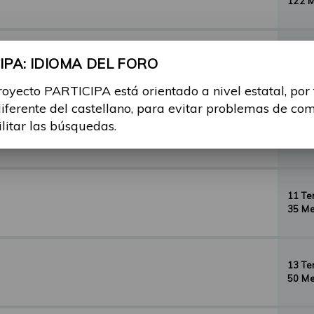
122 
29 T
PA: IDIOMA DEL FORO
156 
royecto PARTICIPA está orientado a nivel estatal, por
diferente del castellano, para evitar problemas de co
ilitar las búsquedas.
35 T
134 
11 T
35 Me
13 T
50 Me