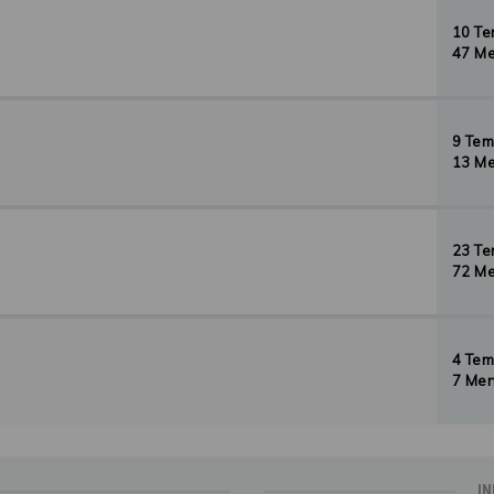
10 T
47 Me
9 Te
13 Me
23 T
72 Me
4 Te
7 Men
IN