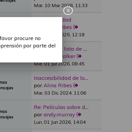
Mensajes
Mar, 10 Mar 2026, 11:33
X
Re: Sexualidad
emas
por
Alina Ribes
Mensajes
Mié, 09 Jul 2025, 12:18
 favor procure no
mprensión por parte del
Re: Reducir lista de espera e…
emas
por
dylan.walker
Mensajes
Mié, 01 Jul 2026, 08:45
Inaccesibilidad de los medios…
emas
por
Alina Ribes
nsajes
Mar, 03 Dic 2024, 11:06
Re: Películas sobre discapaci…
emas
por
andy.murray
nsajes
Lun, 01 Jun 2026, 14:04