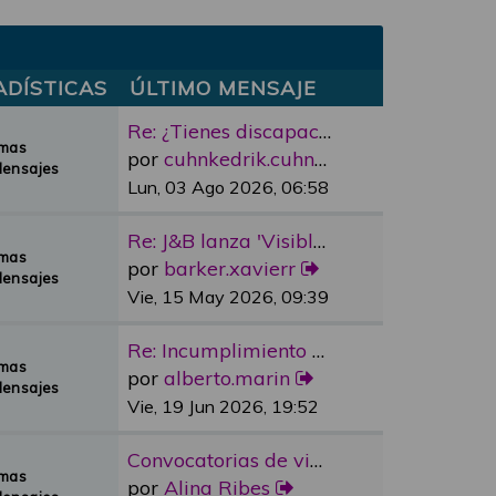
ADÍSTICAS
ÚLTIMO MENSAJE
Re: ¿Tienes discapacidad y qu…
emas
por
cuhnkedrik.cuhnkedrik
Mensajes
Lun, 03 Ago 2026, 06:58
Re: J&B lanza 'Visible Room' …
emas
por
barker.xavierr
Mensajes
Vie, 15 May 2026, 09:39
Re: Incumplimiento Ascensores…
emas
por
alberto.marin
Mensajes
Vie, 19 Jun 2026, 19:52
Convocatorias de vivienda pro…
emas
por
Alina Ribes