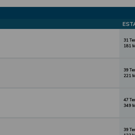
EST
31 T
181 
39 T
221 
47 T
349 
39 T