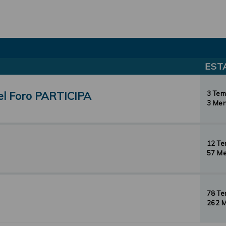
EST
el Foro PARTICIPA
3 Te
3 Men
12 T
57 Me
78 T
262 