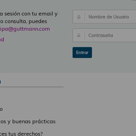
ia sesión con tu email y
Nombre
 o consulta, puedes
de
icipa@guttmann.com
Usuario:
Contraseña:
ad
Entrar
Ú
o
os y buenas prácticas
es tus derechos?