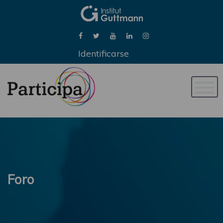
Identificarse
Naveg
de
palan
Foro