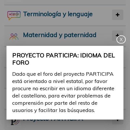
Terminología y lenguaje
Maternidad y paternidad
X
PROYECTO PARTICIPA: IDIOMA DEL
Actividad física y deporte
FORO
Dado que el foro del proyecto PARTICIPA
Facilitadores
está orientado a nivel estatal, por favor
procure no escribir en un idioma diferente
del castellano, para evitar problemas de
Barreras
comprensión por parte del resto de
usuarios y facilitar las búsquedas.
Proyecto PARTICIPA