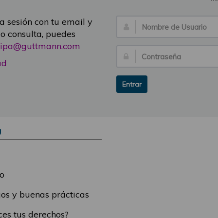
ia sesión con tu email y
Nombre
 o consulta, puedes
de
icipa@guttmann.com
Usuario:
Contraseña:
ad
Entrar
Ú
o
os y buenas prácticas
es tus derechos?