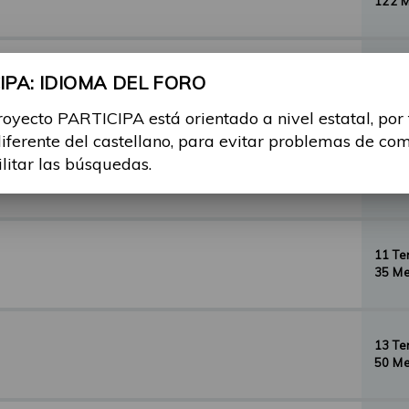
122 
29 T
PA: IDIOMA DEL FORO
156 
royecto PARTICIPA está orientado a nivel estatal, por
diferente del castellano, para evitar problemas de co
ilitar las búsquedas.
35 T
134 
11 T
35 Me
13 T
50 Me