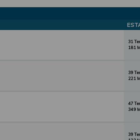
EST
31 T
181 
39 T
221 
47 T
349 
39 T