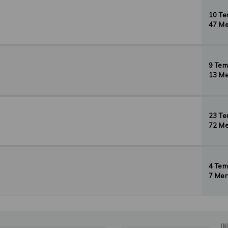
10 T
47 Me
9 Te
13 Me
23 T
72 Me
4 Te
7 Men
IN