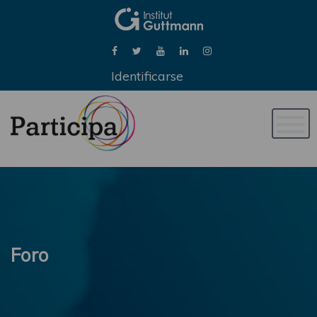
Identificarse
Naveg
de
palan
Foro