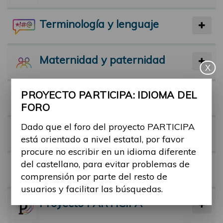
Terminología y lenguaje
Maternidad y paternidad
X
PROYECTO PARTICIPA: IDIOMA DEL
Actividad física y deporte
FORO
Dado que el foro del proyecto PARTICIPA
Facilitadores
está orientado a nivel estatal, por favor
procure no escribir en un idioma diferente
del castellano, para evitar problemas de
Barreras
comprensión por parte del resto de
usuarios y facilitar las búsquedas.
Proyecto PARTICIPA