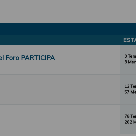
EST
el Foro PARTICIPA
3 Te
3 Men
12 T
57 Me
78 T
262 