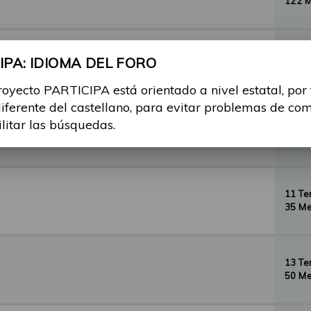
122 
29 T
PA: IDIOMA DEL FORO
156 
royecto PARTICIPA está orientado a nivel estatal, por
diferente del castellano, para evitar problemas de co
ilitar las búsquedas.
35 T
134 
11 T
35 Me
13 T
50 Me