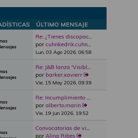
ADÍSTICAS
ÚLTIMO MENSAJE
Re: ¿Tienes discapacidad y qu…
emas
por
cuhnkedrik.cuhnkedrik
Mensajes
Lun, 03 Ago 2026, 06:58
Re: J&B lanza 'Visible Room' …
emas
por
barker.xavierr
Mensajes
Vie, 15 May 2026, 09:39
Re: Incumplimiento Ascensores…
emas
por
alberto.marin
Mensajes
Vie, 19 Jun 2026, 19:52
Convocatorias de vivienda pro…
emas
por
Alina Ribes