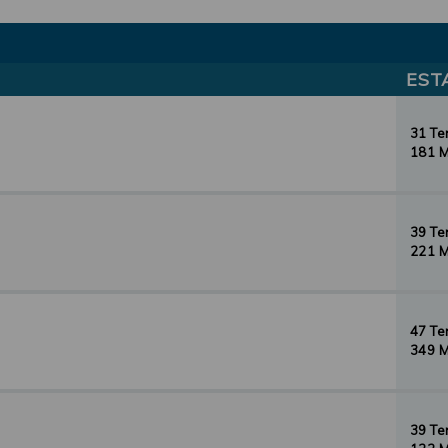
EST
31 T
181 
39 T
221 
47 T
349 
39 T