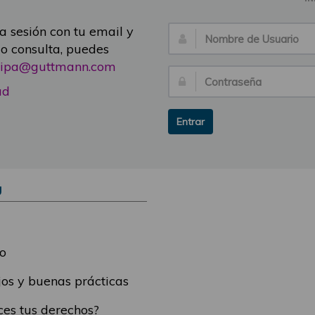
ia sesión con tu email y
Nombre
 o consulta, puedes
de
icipa@guttmann.com
Usuario:
Contraseña:
ad
Entrar
Ú
o
os y buenas prácticas
es tus derechos?