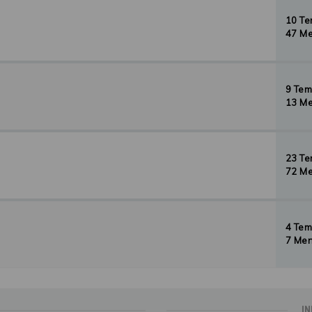
10 T
47 Me
9 Te
13 Me
23 T
72 Me
4 Te
7 Men
IN