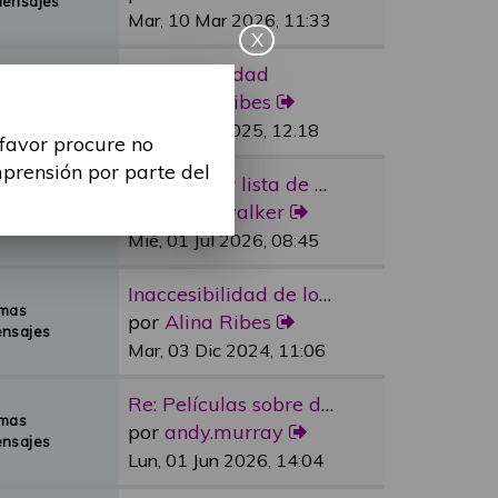
Mensajes
Mar, 10 Mar 2026, 11:33
X
Re: Sexualidad
emas
por
Alina Ribes
Mensajes
Mié, 09 Jul 2025, 12:18
 favor procure no
mprensión por parte del
Re: Reducir lista de espera e…
emas
por
dylan.walker
Mensajes
Mié, 01 Jul 2026, 08:45
Inaccesibilidad de los medios…
emas
por
Alina Ribes
nsajes
Mar, 03 Dic 2024, 11:06
Re: Películas sobre discapaci…
emas
por
andy.murray
nsajes
Lun, 01 Jun 2026, 14:04