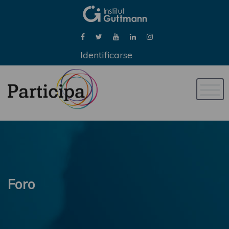
Identificarse
Naveg
de
palan
Foro