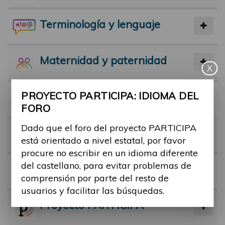
Terminología y lenguaje
Maternidad y paternidad
X
PROYECTO PARTICIPA: IDIOMA DEL
Actividad física y deporte
FORO
Dado que el foro del proyecto PARTICIPA
Facilitadores
está orientado a nivel estatal, por favor
procure no escribir en un idioma diferente
del castellano, para evitar problemas de
Barreras
comprensión por parte del resto de
usuarios y facilitar las búsquedas.
Proyecto PARTICIPA