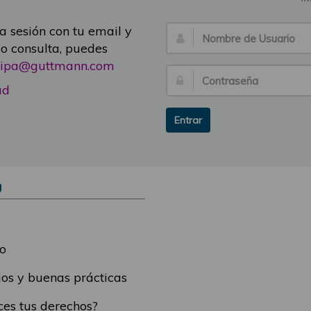
ia sesión con tu email y
Nombre
 o consulta, puedes
de
icipa@guttmann.com
Usuario:
Contraseña:
ad
Entrar
Ú
o
os y buenas prácticas
es tus derechos?