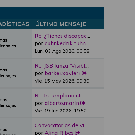
ADÍSTICAS
ÚLTIMO MENSAJE
Re: ¿Tienes discapacidad y qu…
emas
por
cuhnkedrik.cuhnkedrik
Mensajes
Lun, 03 Ago 2026, 06:58
Re: J&B lanza 'Visible Room' …
emas
por
barker.xavierr
Mensajes
Vie, 15 May 2026, 09:39
Re: Incumplimiento Ascensores…
emas
por
alberto.marin
Mensajes
Vie, 19 Jun 2026, 19:52
Convocatorias de vivienda pro…
emas
por
Alina Ribes