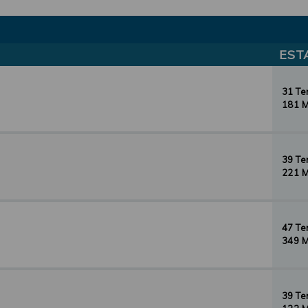
EST
31 T
181 
39 T
221 
47 T
349 
39 T