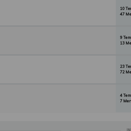
10 T
47 Me
9 Te
13 Me
23 T
72 Me
4 Te
7 Men
IN