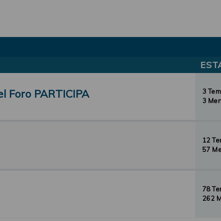
EST
el Foro PARTICIPA
3 Te
3 Men
12 T
57 Me
78 T
262 