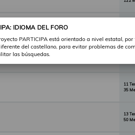
122 
29 T
PA: IDIOMA DEL FORO
156 
royecto PARTICIPA está orientado a nivel estatal, por
diferente del castellano, para evitar problemas de co
ilitar las búsquedas.
35 T
134 
11 T
35 Me
13 T
50 Me