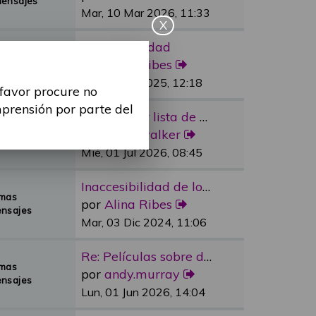
Mensajes
Mar, 10 Mar 2026, 11:33
X
Re: Sexualidad
emas
por
Alina Ribes
Mensajes
Mié, 09 Jul 2025, 12:18
 favor procure no
mprensión por parte del
Re: Reducir lista de espera e…
emas
por
dylan.walker
Mensajes
Mié, 01 Jul 2026, 08:45
Inaccesibilidad de los medios…
emas
por
Alina Ribes
nsajes
Mar, 03 Dic 2024, 11:06
Re: Películas sobre discapaci…
emas
por
andy.murray
nsajes
Lun, 01 Jun 2026, 14:04