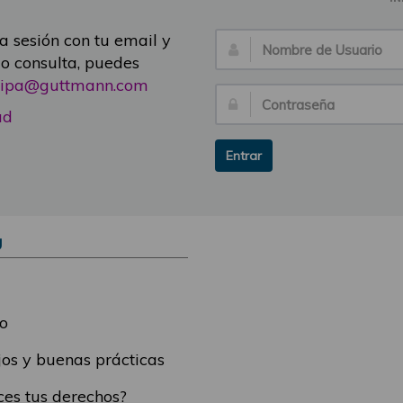
ia sesión con tu email y
Nombre
 o consulta, puedes
de
icipa@guttmann.com
Usuario:
Contraseña:
ad
Entrar
Ú
o
os y buenas prácticas
es tus derechos?