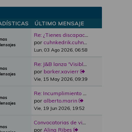
ADÍSTICAS
ÚLTIMO MENSAJE
Re: ¿Tienes discapacidad y qu…
emas
por
cuhnkedrik.cuhnkedrik
Mensajes
Lun, 03 Ago 2026, 06:58
Re: J&B lanza 'Visible Room' …
emas
por
barker.xavierr
Mensajes
Vie, 15 May 2026, 09:39
Re: Incumplimiento Ascensores…
emas
por
alberto.marin
Mensajes
Vie, 19 Jun 2026, 19:52
Convocatorias de vivienda pro…
emas
por
Alina Ribes