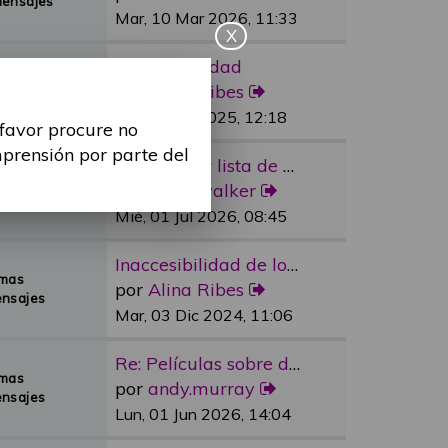
Mensajes
Mar, 10 Mar 2026, 11:33
X
Re: Sexualidad
emas
por
Alina Ribes
Mensajes
Mié, 09 Jul 2025, 12:18
 favor procure no
mprensión por parte del
Re: Reducir lista de espera e…
emas
por
dylan.walker
Mensajes
Mié, 01 Jul 2026, 08:45
Inaccesibilidad de los medios…
emas
por
Alina Ribes
nsajes
Mar, 03 Dic 2024, 11:06
Re: Películas sobre discapaci…
emas
por
andy.murray
nsajes
Lun, 01 Jun 2026, 14:04