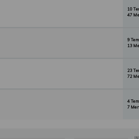
10 T
47 Me
9 Te
13 Me
23 T
72 Me
4 Te
7 Men
IN