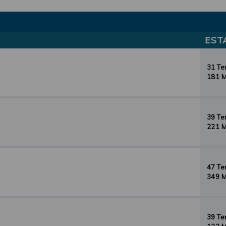
EST
31 T
181 
39 T
221 
47 T
349 
39 T