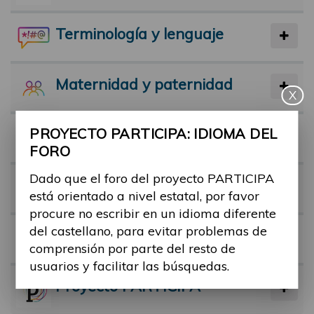
Terminología y lenguaje
Maternidad y paternidad
X
PROYECTO PARTICIPA: IDIOMA DEL
Actividad física y deporte
FORO
Dado que el foro del proyecto PARTICIPA
Facilitadores
está orientado a nivel estatal, por favor
procure no escribir en un idioma diferente
del castellano, para evitar problemas de
Barreras
comprensión por parte del resto de
usuarios y facilitar las búsquedas.
Proyecto PARTICIPA