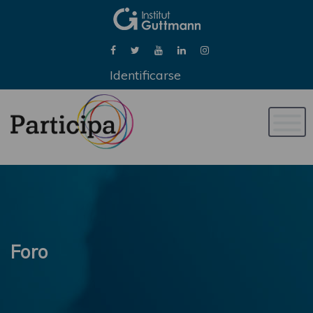
Identificarse
Naveg
de
palan
Foro