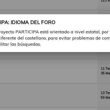
122 
29 T
PA: IDIOMA DEL FORO
156 
royecto PARTICIPA está orientado a nivel estatal, por
diferente del castellano, para evitar problemas de co
ilitar las búsquedas.
35 T
134 
11 T
35 Me
13 T
50 Me