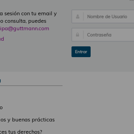
ia sesión con tu email y
Nombre
 o consulta, puedes
de
icipa@guttmann.com
Usuario:
Contraseña:
ad
Entrar
Ú
o
os y buenas prácticas
es tus derechos?