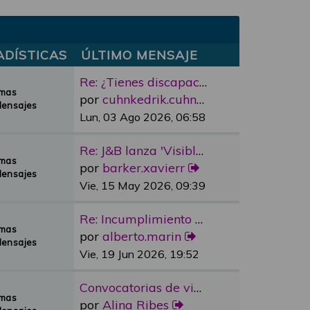
ADÍSTICAS
ÚLTIMO MENSAJE
Re: ¿Tienes discapacidad y qu…
emas
por
cuhnkedrik.cuhnkedrik
Mensajes
Lun, 03 Ago 2026, 06:58
Re: J&B lanza 'Visible Room' …
emas
por
barker.xavierr
Mensajes
Vie, 15 May 2026, 09:39
Re: Incumplimiento Ascensores…
emas
por
alberto.marin
Mensajes
Vie, 19 Jun 2026, 19:52
Convocatorias de vivienda pro…
emas
por
Alina Ribes