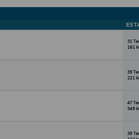
EST
31 T
181 
39 T
221 
47 T
349 
39 T