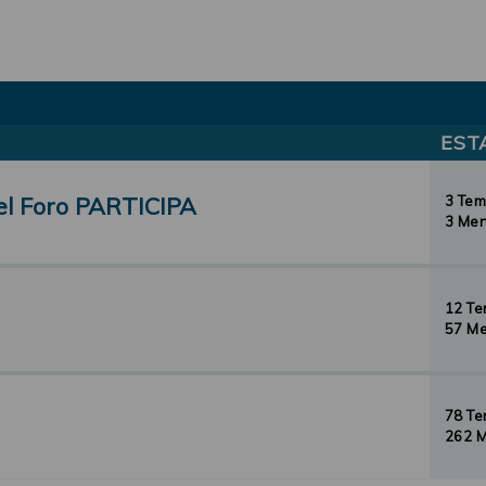
EST
el Foro PARTICIPA
3 Te
3 Men
12 T
57 Me
78 T
262 