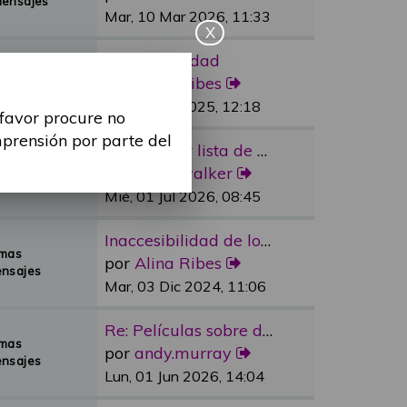
Mensajes
Mar, 10 Mar 2026, 11:33
X
Re: Sexualidad
emas
por
Alina Ribes
Mensajes
Mié, 09 Jul 2025, 12:18
 favor procure no
mprensión por parte del
Re: Reducir lista de espera e…
emas
por
dylan.walker
Mensajes
Mié, 01 Jul 2026, 08:45
Inaccesibilidad de los medios…
emas
por
Alina Ribes
nsajes
Mar, 03 Dic 2024, 11:06
Re: Películas sobre discapaci…
emas
por
andy.murray
nsajes
Lun, 01 Jun 2026, 14:04