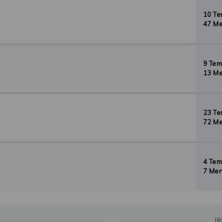
10 T
47 Me
9 Te
13 Me
23 T
72 Me
4 Te
7 Men
IN