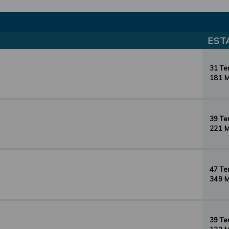
EST
31 T
181 
39 T
221 
47 T
349 
39 T