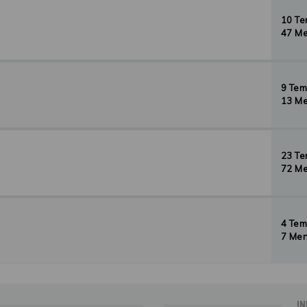
10 T
47 Me
9 Te
13 Me
23 T
72 Me
4 Te
7 Men
IN