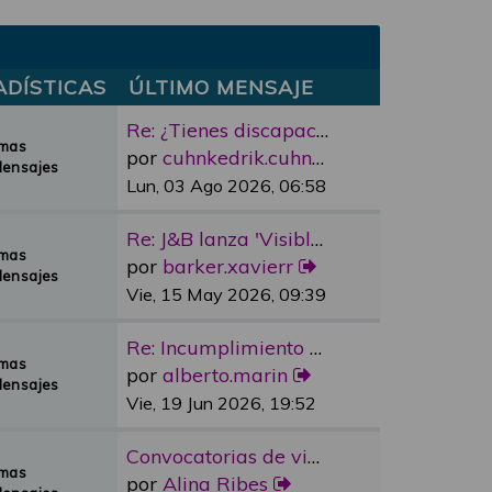
ADÍSTICAS
ÚLTIMO MENSAJE
Re: ¿Tienes discapacidad y qu…
emas
por
cuhnkedrik.cuhnkedrik
Mensajes
Lun, 03 Ago 2026, 06:58
Re: J&B lanza 'Visible Room' …
emas
por
barker.xavierr
Mensajes
Vie, 15 May 2026, 09:39
Re: Incumplimiento Ascensores…
emas
por
alberto.marin
Mensajes
Vie, 19 Jun 2026, 19:52
Convocatorias de vivienda pro…
emas
por
Alina Ribes