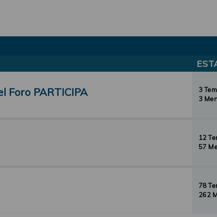
EST
el Foro PARTICIPA
3 Te
3 Men
12 T
57 Me
78 T
262 