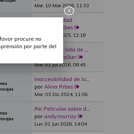
Mensajes
Mar, 10 Mar 2026, 11:33
X
Re: Sexualidad
emas
por
Alina Ribes
Mensajes
Mié, 09 Jul 2025, 12:18
 favor procure no
mprensión por parte del
Re: Reducir lista de espera e…
emas
por
dylan.walker
Mensajes
Mié, 01 Jul 2026, 08:45
Inaccesibilidad de los medios…
emas
por
Alina Ribes
nsajes
Mar, 03 Dic 2024, 11:06
Re: Películas sobre discapaci…
emas
por
andy.murray
nsajes
Lun, 01 Jun 2026, 14:04