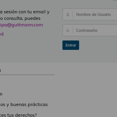
ia sesión con tu email y
Nombre
 o consulta, puedes
de
icipa@guttmann.com
Usuario:
Contraseña:
ad
Entrar
Ú
o
os y buenas prácticas
es tus derechos?