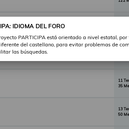
122 
29 T
PA: IDIOMA DEL FORO
156 
royecto PARTICIPA está orientado a nivel estatal, por
diferente del castellano, para evitar problemas de co
ilitar las búsquedas.
35 T
134 
11 T
35 Me
13 T
50 Me