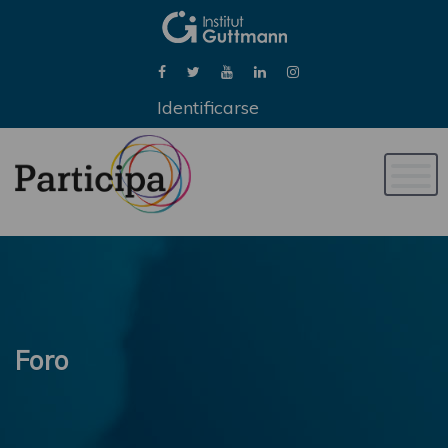
Identificarse
Naveg
de
palan
Foro