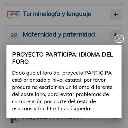
Terminología y lenguaje
Maternidad y paternidad
X
PROYECTO PARTICIPA: IDIOMA DEL
Actividad física y deporte
FORO
Dado que el foro del proyecto PARTICIPA
Facilitadores
está orientado a nivel estatal, por favor
procure no escribir en un idioma diferente
del castellano, para evitar problemas de
Barreras
comprensión por parte del resto de
usuarios y facilitar las búsquedas.
Proyecto PARTICIPA