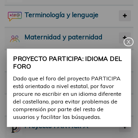
Terminología y lenguaje
Maternidad y paternidad
X
PROYECTO PARTICIPA: IDIOMA DEL
Actividad física y deporte
FORO
Dado que el foro del proyecto PARTICIPA
Facilitadores
está orientado a nivel estatal, por favor
procure no escribir en un idioma diferente
del castellano, para evitar problemas de
Barreras
comprensión por parte del resto de
usuarios y facilitar las búsquedas.
Proyecto PARTICIPA