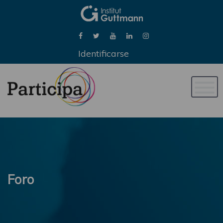
Identificarse
Naveg
de
palan
Foro