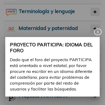
Terminología y lenguaje
Maternidad y paternidad
X
PROYECTO PARTICIPA: IDIOMA DEL
Actividad física y deporte
FORO
Dado que el foro del proyecto PARTICIPA
Facilitadores
está orientado a nivel estatal, por favor
procure no escribir en un idioma diferente
del castellano, para evitar problemas de
Barreras
comprensión por parte del resto de
usuarios y facilitar las búsquedas.
Proyecto PARTICIPA