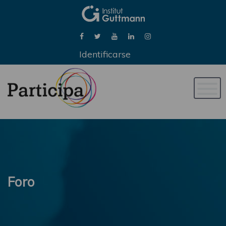
Identificarse
Naveg
de
palan
Foro